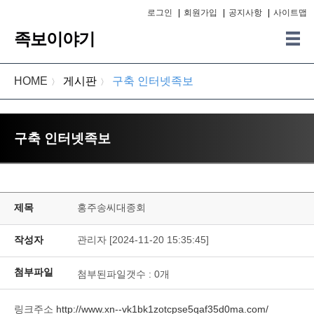
로그인
|
회원가입
|
공지사항
|
사이트맵
족보이야기
HOME
게시판
구축 인터넷족보
〉
〉
구축 인터넷족보
제목
홍주송씨대종회
작성자
관리자 [2024-11-20 15:35:45]
첨부파일
첨부된파일갯수 :
0
개
링크주소
http://www.xn--vk1bk1zotcpse5qaf35d0ma.com/