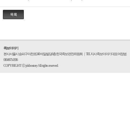
족보이야기
본사:서울시 송파구 마천로240 석일빌딩6층 한국족보 편찬위원회
|
TEL 지사 족보이야기 대표 여정범
010-8671-0336
COPYRIGHT ⓒ jokbostory All rights reserved.