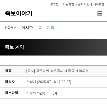
로그인
|
회원가입
|
공지사항
|
사이트맵
족보이야기
HOME
게시판
족보 계약
〉
〉
족보 계약
제목
[공지] 경주김씨 상촌공파 대종중 계약체결
작성자
관리자 [2025-07-18 17:20:27]
첨부파일
첨부된파일갯수 :
0
개