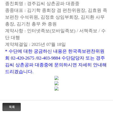
종친회명 : 경주김씨 상촌공파 대종중
종중대표 : 김기학 종회장 겸 편찬위원장, 김효원 족
보편찬 수석위원, 김정호 상임부회장, 김지환 사무
총장, 김기천 총무 外 종원
계약사항 : 인터넷족보(모바일족보) / 서책족보 / 수
단 대행
계약체결일 : 2025년 07월 18일
* 수단에 대한 궁금하신 내용은 한국족보편찬위원
회 02-420-2675 /02-403-9884 수단담당자 또는 경주
김씨 상촌공파 대종중에 문의하시면 자세히 안내해
드리겠습니다.