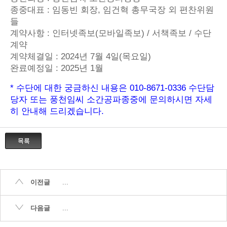
종중대표 : 임동빈 회장,
임
건혁 총무국장 외 편찬위원
들
계약사항 : 인터넷족보(모바일족보) / 서책족보 / 수단
계약
계약체결일 : 2024년 7월 4일(목요일)
완료예정일 : 2025년 1월
* 수단에 대한 궁금하신 내용은 010-8671-0336 수단담
당자 또는 풍천임씨 소간공파종중에 문의하시면 자세
히 안내해 드리겠습니다.
이전글
...
다음글
...