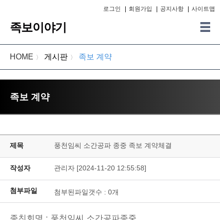
로그인
|
회원가입
|
공지사항
|
사이트맵
족보이야기
HOME
게시판
족보 계약
〉
〉
족보 계약
제목
풍천임씨 소간공파 종중 족보 계약체결
작성자
관리자 [2024-11-20 12:55:58]
첨부파일
첨부된파일갯수 :
0
개
종친회명 : 풍천임씨 소간공파종중