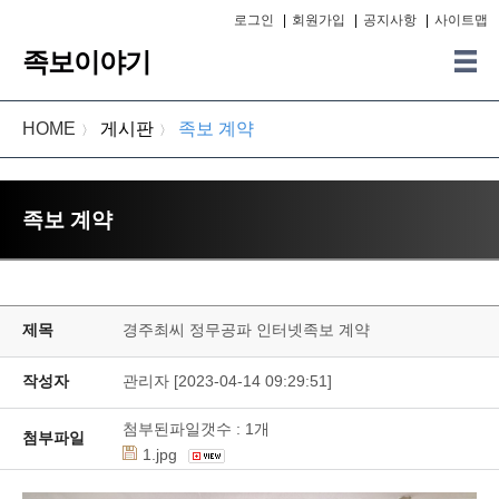
로그인
|
회원가입
|
공지사항
|
사이트맵
족보이야기
HOME
게시판
족보 계약
〉
〉
족보 계약
제목
경주최씨 정무공파 인터넷족보 계약
작성자
관리자 [2023-04-14 09:29:51]
첨부된파일갯수 :
1
개
첨부파일
1.jpg